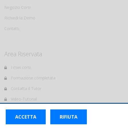
Negozio Corsi
Richiedi la Demo
Contatti
Area Riservata
I miei corsi
Formazione completata
Contatta il Tutor
Video-Tutorial
e-Learning Forum
ACCETTA
RIFIUTA
Profilo personale