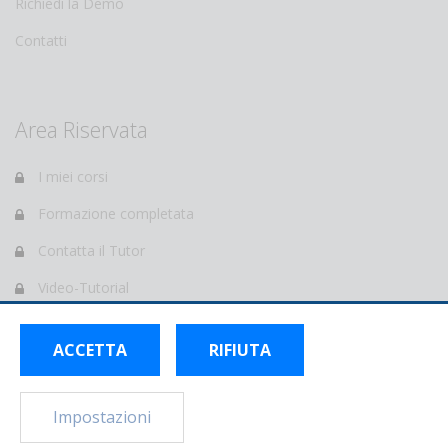
Richiedi la Demo
Contatti
Area Riservata
I miei corsi
Formazione completata
Contatta il Tutor
Video-Tutorial
e-Learning Forum
ACCETTA
RIFIUTA
Profilo personale
Impostazioni