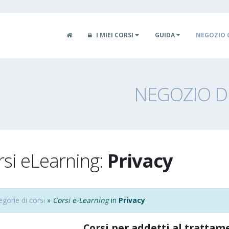
I MIEI CORSI
GUIDA
NEGOZIO 
NEGOZIO DE
rsi eLearning:
Privacy
egorie di corsi
»
Corsi e-Learning
in
Privacy
Corsi per addetti al trattam