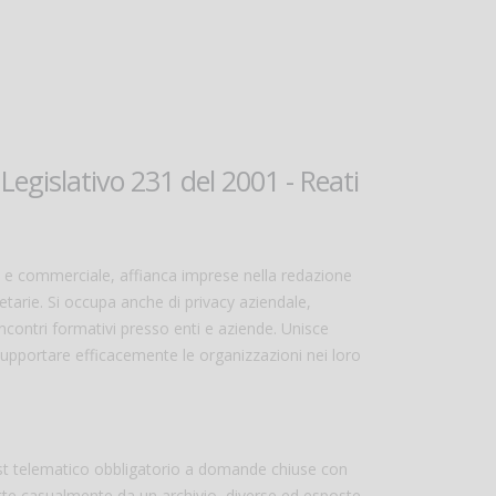
Legislativo 231 del 2001 - Reati
le e commerciale, affianca imprese nella redazione
ietarie. Si occupa anche di privacy aziendale,
contri formativi presso enti e aziende. Unisce
upportare efficacemente le organizzazioni nei loro
est telematico obbligatorio a domande chiuse con
atte casualmente da un archivio, diverse ed esposte