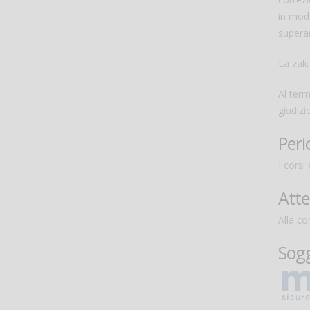
in modo
superam
La valu
Al term
giudizi
Peri
I corsi
Atte
Alla c
Sog