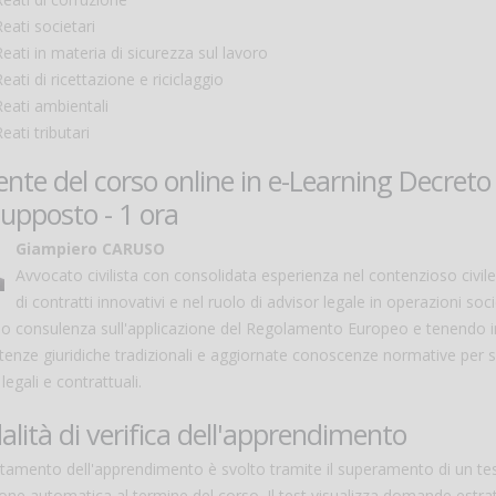
Reati societari
Reati in materia di sicurezza sul lavoro
eati di ricettazione e riciclaggio
Reati ambientali
eati tributari
nte del corso online in e-Learning Decreto 
upposto - 1 ora
Giampiero CARUSO
Avvocato civilista con consolidata esperienza nel contenzioso civi
di contratti innovativi e nel ruolo di advisor legale in operazioni soc
do consulenza sull'applicazione del Regolamento Europeo e tenendo in
enze giuridiche tradizionali e aggiornate conoscenze normative per s
 legali e contrattuali.
lità di verifica dell'apprendimento
rtamento dell'apprendimento è svolto tramite il superamento di un t
one automatica al termine del corso. Il test visualizza domande estr