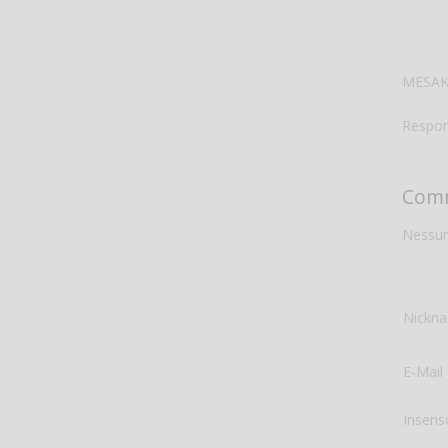
MESAK 
Respon
Comm
Nessun
Nickn
E-Mail 
Inseris