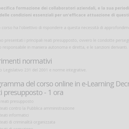
ecifica formazione dei collaboratori aziendali, e la sua peri
delle condizioni essenziali per un'efficace attuazione di questi
 corso ha l'obiettivo di rispondere a questa necessità di approfondim
 presentati i principali reati presupposto, ovvero le condotte persegui
o responsabile in maniera autonoma e diretta, e le sanzioni derivanti.
rimenti normativi
 Legislativo 231 del 2001 e norme integrative.
ramma del corso online in e-Learning Decre
i presupposto - 1 ora
I reati presupposto
Reati contro la Pubblica amministrazione
Reati informatici
Reati di criminalità organizzata
Reati di corruzione