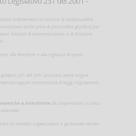
o Legislativo 231 del 2001 -
 nostro ordinamento la nozione di responsabilità
e associazioni anche prive di personalità giuridica) per
nno funzioni di amministrazione o di direzione
lo.
e alla direzione o alla vigilanza di questi
 Legislativo 231 del 2001 possono avere origine
perizia oppure inosservanza di leggi, regolamenti,
conomiche e interdittive
(di sospensione) a carico
 aziendale.
ottato un modello organizzativo e gestionale idoneo