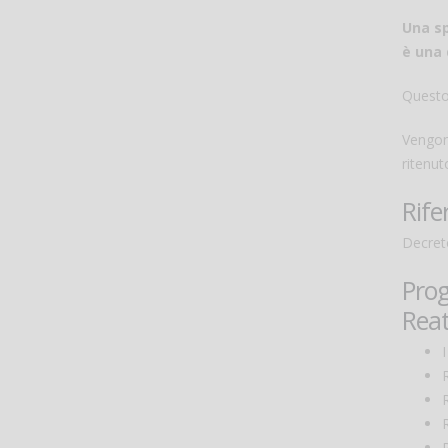
Una sp
è una 
Questo
Vengono
ritenut
Rife
Decreto
Prog
Reat