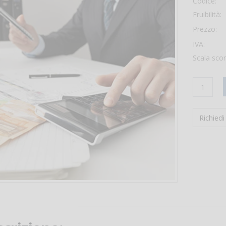
Codice:
Fruibilità:
Prezzo:
IVA:
Scala scon
Richied