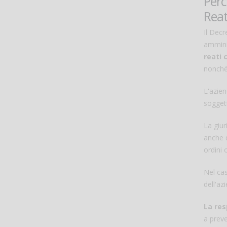
Perc
Reat
Il Decr
amminis
reati 
nonché 
L'azien
soggett
La giur
anche 
ordini o
Nel cas
dell'az
La res
a preve