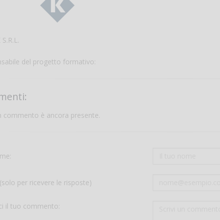
S.R.L.
sabile del progetto formativo:
enti:
 commento è ancora presente.
ame:
(solo per ricevere le risposte)
ci il tuo commento: