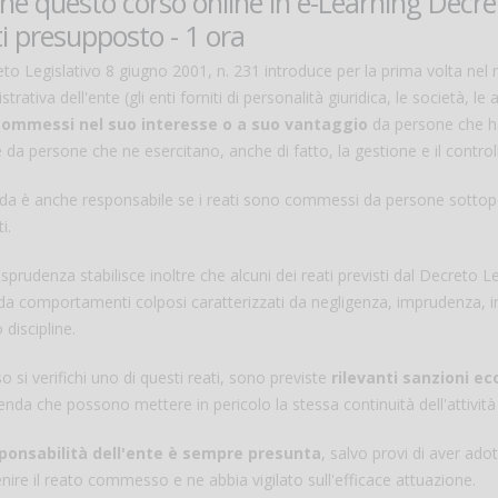
hé questo corso online in e-Learning Decret
i presupposto - 1 ora
eto Legislativo 8 giugno 2001, n. 231 introduce per la prima volta nel
trativa dell'ente (gli enti forniti di personalità giuridica, le società, l
commessi nel suo interesse o a suo vantaggio
da persone che ha
da persone che ne esercitano, anche di fatto, la gestione e il control
da è anche responsabile se i reati sono commessi da persone sottopost
i.
isprudenza stabilisce inoltre che alcuni dei reati previsti dal Decreto
da comportamenti colposi caratterizzati da negligenza, imprudenza, im
 discipline.
o si verifichi uno di questi reati, sono previste
rilevanti sanzioni e
ienda che possono mettere in pericolo la stessa continuità dell'attività
ponsabilità dell'ente è sempre presunta
, salvo provi di aver ad
nire il reato commesso e ne abbia vigilato sull'efficace attuazione.