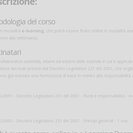
crizione:
dologia del corso
in modalità
e-learning
, che potrà essere fruito online in modalità a
iorni alla settimana).
inatari
 collaboratori aziendali, interni ed esterni delle aziende in cui è appli
ione dei reati previsti dal Decreto Legislativo 231 del 2001, che vogl
no già ricevuto una formazione di base in merito alla responsabilità a
EL0091 - Decreto Legislativo 231 del 2001 - Ruoli e responsabilità - 4 
EL0093 - Decreto Legislativo 231 del 2001 - Principi generali - 1 ora