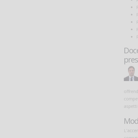
R
R
Doce
pres
offren
compet
aspetti
Moda
L'acce
correzi