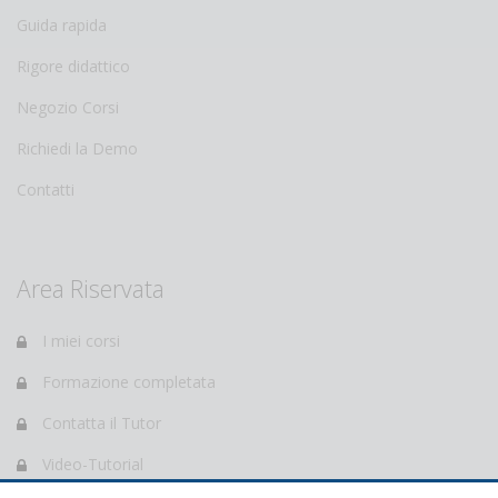
Guida rapida
Rigore didattico
Negozio Corsi
Richiedi la Demo
Contatti
Area Riservata
I miei corsi
Formazione completata
Contatta il Tutor
Video-Tutorial