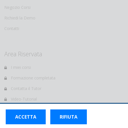
Negozio Corsi
Richiedi la Demo
Contatti
Area Riservata
I miei corsi
Formazione completata
Contatta il Tutor
Video-Tutorial
e-Learning Forum
ACCETTA
RIFIUTA
Profilo personale