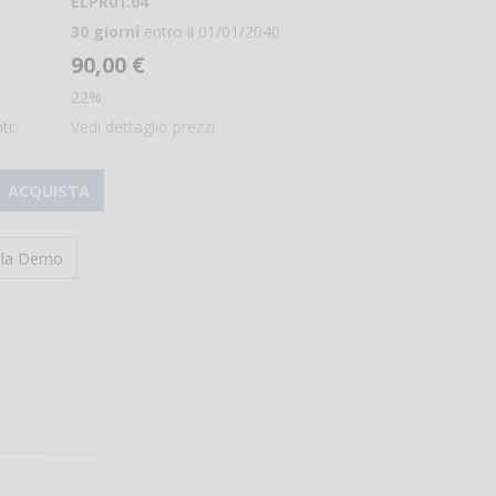
ELPR01.04
30 giorni
entro il 01/01/2040
90,00 €
22%
ti:
Vedi dettaglio prezzi
ACQUISTA
i la Demo