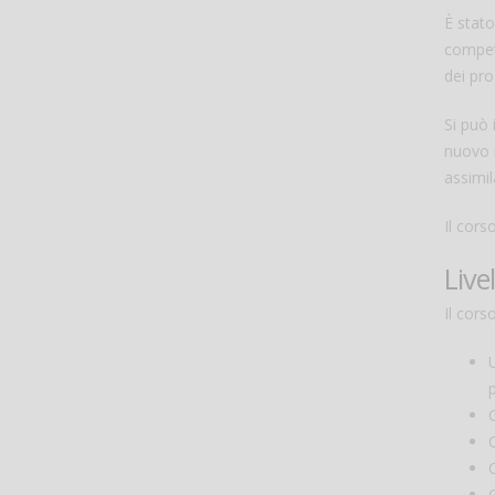
È stato
compete
dei pro
Si può 
nuovo m
assimil
Il cor
Live
Il cors
C