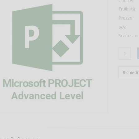
Codice:
Fruibilità:
Prezzo:
IVA:
Scala scon
Richied