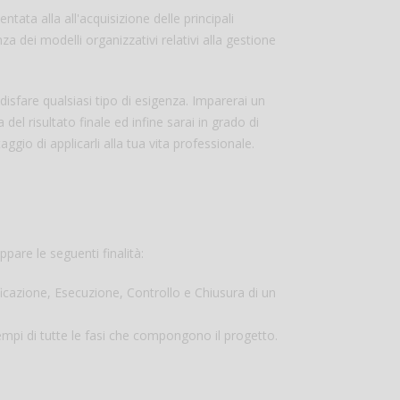
tata alla all'acquisizione delle principali
 dei modelli organizzativi relativi alla gestione
isfare qualsiasi tipo di esigenza. Imparerai un
el risultato finale ed infine sarai in grado di
io di applicarli alla tua vita professionale.
.
are le seguenti finalità:
ificazione, Esecuzione, Controllo e Chiusura di un
empi di tutte le fasi che compongono il progetto.