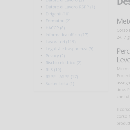
Des
Datore di Lavoro RSPP (1)
Dirigenti (10)
Meto
Formatori (2)
HACCP (8)
Corso 
Informatica ufficio (17)
24, 7 g
Lavoratori (119)
Perc
Legalità e trasparenza (9)
Privacy (2)
Leve
Rischio elettrico (2)
Micros
RLS (19)
Project
RSPP - ASPP (17)
assegna
Sostenibilità (1)
time. P
che tut
Il cors
corso M
produtt