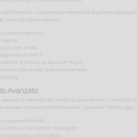
llo base fornisce le conoscenze per semplificare la gestione dei progett
r, team di progetto e decisori:
La creazione della WBS
 calendari
Durate delle attività
Diagramma di GANTT
Pianificare le risorse con Microsoft Project
Cenni sui controlli dello stato d'avanzamento
Reporting
llo Avanzato
o avanzato è composto da 5 moduli di apprendimento e fornisce le cono
e avanzata dei processi di Pianificazione, Esecuzione, Monitoraggio, 
La creazione della WBS
La verifica e l'avanzamento del progetto
Personalizzazione del progetto