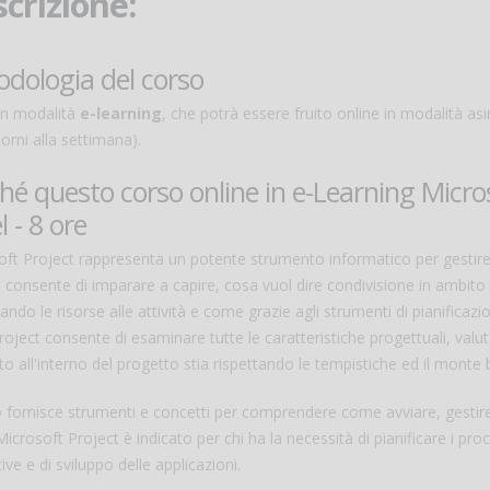
crizione:
dologia del corso
in modalità
e-learning
, che potrà essere fruito online in modalità a
iorni alla settimana).
hé questo corso online in e-Learning Mic
l - 8 ore
oft Project rappresenta un potente strumento informatico per gestir
 consente di imparare a capire, cosa vuol dire condivisione in ambito
ndo le risorse alle attività e come grazie agli strumenti di pianificazion
roject consente di esaminare tutte le caratteristiche progettuali, valuta
to all'interno del progetto stia rispettando le tempistiche ed il monte
o fornisce strumenti e concetti per comprendere come avviare, gestire e
icrosoft Project è indicato per chi ha la necessità di pianificare i proc
ive e di sviluppo delle applicazioni.