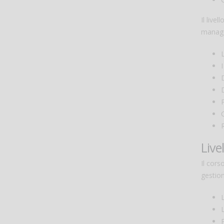
Il live
manage
I
Live
Il cors
gestion