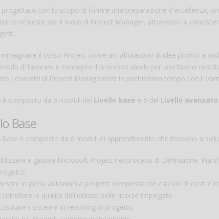
 progettato con lo scopo di fornire una preparazione d'eccellenza, orien
nze richieste per il ruolo di Project Manager, attraverso la conoscenza
getti.
immaginare il corso Project come un laboratorio di idee pronto a sodd
odo di lavorare e concepire il processo ideale per una buona riuscita d
are i concetti di Project Management in pochissimo tempo con il vantagg
so è composto da 6 moduli del
Livello base
e 5 del
Livello avanzato
llo Base
o base è composto da 6 moduli di apprendimento che tendono a svilupp
Utilizzare e gestire Microsoft Project nei processi di Definizione, Pian
progetto.
Gestire in piena autonomia progetti complessi con calcolo di costi e t
ontrollare la qualità dell'utilizzo delle risorse impiegate.
Costruire il sistema di reporting di progetto.
Gestire più progetti contemporaneamente